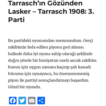
Tarrasch’ın Gözünden
o
Lasker – Tarrasch 1908: 3.
k
Parti
Bu partideki oyunumdan memnundum. Gerçi
rakibimin feda edilen piyonu geri alması
halinde daha iyi oyuna sahip olacağı şeklinde
doğru yönde bir hissiyatım vardı ancak rakibim
bunun için uygun zamanı kaçırıp şah kanadı
hücumu için oynayınca, bu önemsenmemiş
piyon ile partiyi sonuçlandırmayı başardım.
Güzel bir oyundu.
F
T
E
S