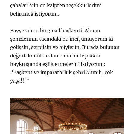
çabaları için en kalpten teşekkürlerimi
belirtmek istiyorum.
Bavyera’nın bu güzel başkenti, Alman
şehirlerinin tacındaki bu inci, umuyorum ki
gelişsin, serpilsin ve büyüsün. Burada bulunan
değerli konuklardan bana bu teşekkür
haykırışımda eşlik etmelerini istiyorum:
“Başkent ve imparatorluk şehri Münih, çok
yaşa!!!”