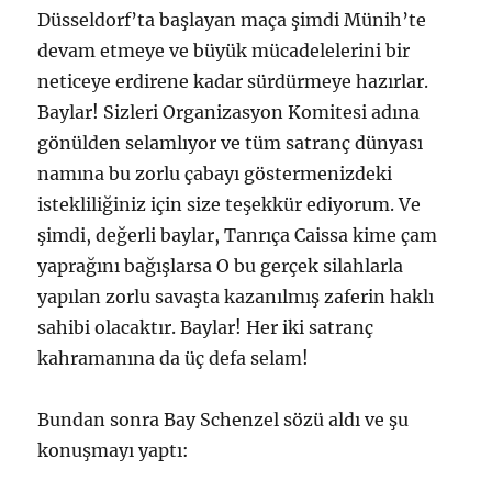
Düsseldorf’ta başlayan maça şimdi Münih’te
devam etmeye ve büyük mücadelelerini bir
neticeye erdirene kadar sürdürmeye hazırlar.
Baylar! Sizleri Organizasyon Komitesi adına
gönülden selamlıyor ve tüm satranç dünyası
namına bu zorlu çabayı göstermenizdeki
istekliliğiniz için size teşekkür ediyorum. Ve
şimdi, değerli baylar, Tanrıça Caissa kime çam
yaprağını bağışlarsa O bu gerçek silahlarla
yapılan zorlu savaşta kazanılmış zaferin haklı
sahibi olacaktır. Baylar! Her iki satranç
kahramanına da üç defa selam!
Bundan sonra Bay Schenzel sözü aldı ve şu
konuşmayı yaptı: