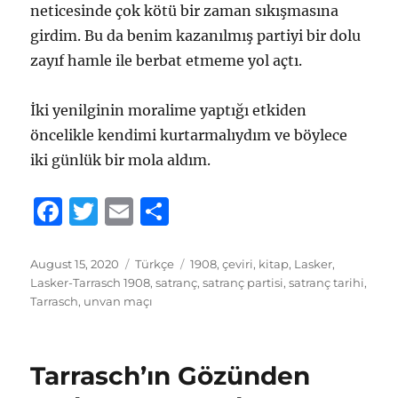
neticesinde çok kötü bir zaman sıkışmasına
girdim. Bu da benim kazanılmış partiyi bir dolu
zayıf hamle ile berbat etmeme yol açtı.
İki yenilginin moralime yaptığı etkiden
öncelikle kendimi kurtarmalıydım ve böylece
iki günlük bir mola aldım.
F
T
E
S
a
w
m
h
c
it
ai
a
Posted
Categories
Tags
August 15, 2020
Türkçe
1908
,
çeviri
,
kitap
,
Lasker
,
on
Lasker-Tarrasch 1908
,
satranç
,
satranç partisi
,
satranç tarihi
,
e
te
l
re
Tarrasch
,
unvan maçı
b
r
o
Tarrasch’ın Gözünden
o