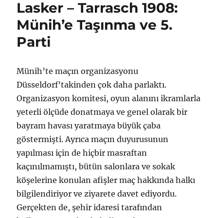
o
Lasker – Tarrasch 1908:
k
Münih’e Taşınma ve 5.
Parti
Münih’te maçın organizasyonu
Düsseldorf’takinden çok daha parlaktı.
Organizasyon komitesi, oyun alanını ikramlarla
yeterli ölçüde donatmaya ve genel olarak bir
bayram havası yaratmaya büyük çaba
göstermişti. Ayrıca maçın duyurusunun
yapılması için de hiçbir masraftan
kaçınılmamıştı, bütün salonlara ve sokak
köşelerine konulan afişler maç hakkında halkı
bilgilendiriyor ve ziyarete davet ediyordu.
Gerçekten de, şehir idaresi tarafından