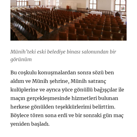
Münih’teki eski belediye binası salonundan bir
görünüm
Bu coşkulu konuşmalardan sonra sözü ben
aldım ve Münih şehrine, Münih satranç
kulüplerine ve ayrıca yüce gönüllü bağışçılar ile
maçın gerçekleşmesinde hizmetleri bulunan
herkese gönülden teşekkürlerimi belirttim.
Böylece tören sona erdi ve bir sonraki gün maç
yeniden başladı.