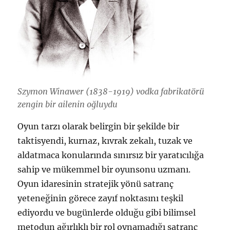
Szymon Winawer (1838-1919) vodka fabrikatörü
zengin bir ailenin oğluydu
Oyun tarzı olarak belirgin bir şekilde bir
taktisyendi, kurnaz, kıvrak zekalı, tuzak ve
aldatmaca konularında sınırsız bir yaratıcılığa
sahip ve mükemmel bir oyunsonu uzmanı.
Oyun idaresinin stratejik yönü satranç
yeteneğinin görece zayıf noktasını teşkil
ediyordu ve bugünlerde olduğu gibi bilimsel
metodun ağırlıklı bir rol oynamadığı satranç