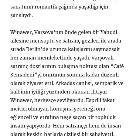
sanatının romantik çağında yaşadığı için
şanslıydı.
Winawer, Varşova’nın önde gelen bir Yahudi
ailesine mensuptu ve satranç gezileri ile arada
sırada Berlin’de uzunca kalışlarını saymazsak
her zaman memleketinde yaşadı. Varşovalı
satranç dostlarının buluşma noktası olan “Café
Semadeni”yi ömrünün sonuna kadar düzenli
olarak ziyaret etti. Arkadaş canlısı, sempatik ve
kalbinin iyiliği yüzünden okunan ihtiyar
Winawer, herkesçe seviliyordu. Esprili fakat
incitici olmayan konuşma yeteneği onu
eğlenceli ve etrafına neşe saçan bir topluluk
insanı yapıyordu. Hem satranççı hem de insan
olarak keskin hatlarla çizilesi bir şahsiyetti.