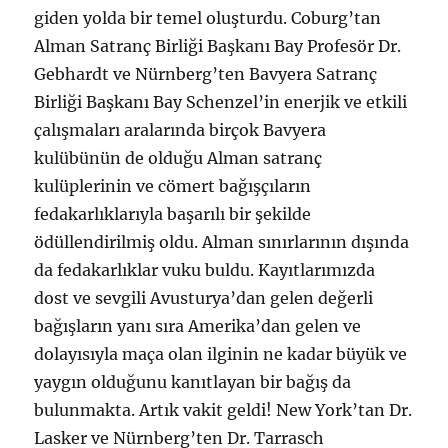
giden yolda bir temel oluşturdu. Coburg’tan
Alman Satranç Birliği Başkanı Bay Profesör Dr.
Gebhardt ve Nürnberg’ten Bavyera Satranç
Birliği Başkanı Bay Schenzel’in enerjik ve etkili
çalışmaları aralarında birçok Bavyera
kulübünün de olduğu Alman satranç
kulüplerinin ve cömert bağışçıların
fedakarlıklarıyla başarılı bir şekilde
ödüllendirilmiş oldu. Alman sınırlarının dışında
da fedakarlıklar vuku buldu. Kayıtlarımızda
dost ve sevgili Avusturya’dan gelen değerli
bağışların yanı sıra Amerika’dan gelen ve
dolayısıyla maça olan ilginin ne kadar büyük ve
yaygın olduğunu kanıtlayan bir bağış da
bulunmakta. Artık vakit geldi! New York’tan Dr.
Lasker ve Nürnberg’ten Dr. Tarrasch