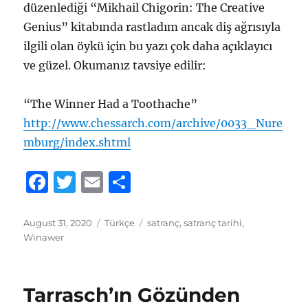
düzenlediği “Mikhail Chigorin: The Creative
Genius” kitabında rastladım ancak diş ağrısıyla
ilgili olan öykü için bu yazı çok daha açıklayıcı
ve güzel. Okumanız tavsiye edilir:
“The Winner Had a Toothache”
http://www.chessarch.com/archive/0033_Nure
mburg/index.shtml
F
T
E
S
a
w
m
h
c
it
ai
a
Posted
Categories
Tags
August 31, 2020
Türkçe
satranç
,
satranç tarihi
,
on
Winawer
e
te
l
re
b
r
o
Tarrasch’ın Gözünden