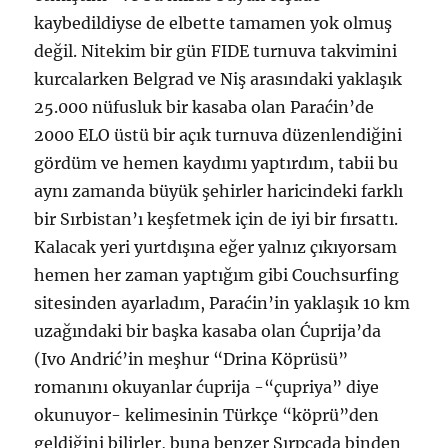
kaybedildiyse de elbette tamamen yok olmuş
değil. Nitekim bir gün FIDE turnuva takvimini
kurcalarken Belgrad ve Niş arasındaki yaklaşık
25.000 nüfusluk bir kasaba olan Paraćin’de
2000 ELO üstü bir açık turnuva düzenlendiğini
gördüm ve hemen kaydımı yaptırdım, tabii bu
aynı zamanda büyük şehirler haricindeki farklı
bir Sırbistan’ı keşfetmek için de iyi bir fırsattı.
Kalacak yeri yurtdışına eğer yalnız çıkıyorsam
hemen her zaman yaptığım gibi Couchsurfing
sitesinden ayarladım, Paraćin’in yaklaşık 10 km
uzağındaki bir başka kasaba olan Ćuprija’da
(Ivo Andrić’in meşhur “Drina Köprüsü”
romanını okuyanlar ćuprija -“çupriya” diye
okunuyor- kelimesinin Türkçe “köprü”den
geldiğini bilirler, buna benzer Sırpçada binden