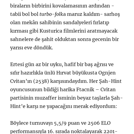
biraların birbirini kovalamasının ardından -
tabii bol bol
turbo-folk
a maruz kaldım- sarhoş
olan mekân sahibinin sandalyeleri fırlatıp
kırması gibi Kusturica filmlerini aratmayacak
sahnelere de şahit olduktan sonra gecenin bir
yarısı eve döndük.
Ertesi gün az bir uyku, hafif bir baş ağrısı ve
sıfır hazırlıkla ünlü Hırvat büyükusta Ognjen
Cvitan’ın (2538) karşısındaydım. Her Şah-Hint
oyuncusunun bildiği harika Ftacnik – Cvitan
partisinin muzaffer isminin beyaz taşlarla Şah-
Hint’e karşı ne yapacağını merak ediyordum:
Böylece turnuvayı 5,5/9 puan ve 2506 ELO
performansıyla 16. sırada noktalayarak 2201-