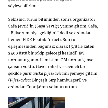
söyleyebilirim:
Sekizinci turun bitiminden sonra organizatör
Saša Jevtić’in (Saşa Yevtiç) yanına gittim. Saša,
“Biliyorum niye geldiğini” dedi ve ardından
hemen FIDE Elkitabı’nı açtı. Son tur
eşleşmesinden bağımsız olarak (5/8 ile zaten
2400 üstü bir rakip geleceği kesindi) IM
normunu garantilemiştim, GM normu içinse
şansım yoktu. Gayet rahat ve sevinçli bir
şekilde
gurmanska
pljeskavica
mı yemeye gittim
(
Pljeskavica
: Bir çeşit Sırp hamburgeri) ve
ardından Ćuprija’nın yolunu tuttum.