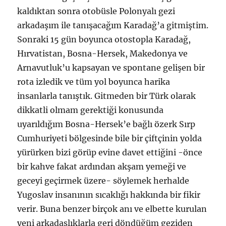
kaldıktan sonra otobüsle Polonyalı gezi
arkadaşım ile tanışacağım Karadağ’a gitmiştim.
Sonraki 15 gün boyunca otostopla Karadağ,
Hırvatistan, Bosna-Hersek, Makedonya ve
Arnavutluk’u kapsayan ve spontane gelişen bir
rota izledik ve tüm yol boyunca harika
insanlarla tanıştık. Gitmeden bir Türk olarak
dikkatli olmam gerektiği konusunda
uyarıldığım Bosna-Hersek’e bağlı özerk Sırp
Cumhuriyeti bölgesinde bile bir çiftçinin yolda
yürürken bizi görüp evine davet ettiğini -önce
bir kahve fakat ardından akşam yemeği ve
geceyi geçirmek üzere- söylemek herhalde
Yugoslav insanının sıcaklığı hakkında bir fikir
verir. Buna benzer birçok anı ve elbette kurulan
yeni arkadaşlıklarla geri döndüğüm geziden