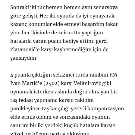
Sonraki iki tur hemen hemen aynı senaryoya
göre gelişti. Her iki oyunda da iyi oynayarak
kazanç konumlar elde etmeyi başardım fakat
yine her ikisinde de zeitnotta yaptığım
hatalarla yarım puanı hediye ettim, gerçi
Zlatanović’e karşı kaybetmediğim için de
şanslıydım:
4 puanla çıktığım sekizinci turda rakibim FM
Ivan Martić’e (2402) karşı Velimirović gibi
oynamak isterken aslında doğru olmayan bir
taş fedası yapmama karşın rakibim
panikleyince taş karşılığı yeterli kompanzasyon
elde etmiş oldum ve sonrasındaki oyunun
sanırım bir iki yerdeki küçük hatalara karşın
güzel bir hücum partisi olduğunu