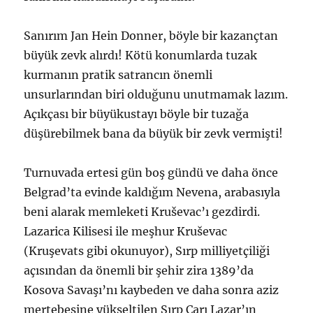
Sanırım Jan Hein Donner, böyle bir kazançtan
büyük zevk alırdı! Kötü konumlarda tuzak
kurmanın pratik satrancın önemli
unsurlarından biri olduğunu unutmamak lazım.
Açıkçası bir büyükustayı böyle bir tuzağa
düşürebilmek bana da büyük bir zevk vermişti!
Turnuvada ertesi gün boş gündü ve daha önce
Belgrad’ta evinde kaldığım Nevena, arabasıyla
beni alarak memleketi Kruševac’ı gezdirdi.
Lazarica Kilisesi ile meşhur Kruševac
(Kruşevats gibi okunuyor), Sırp milliyetçiliği
açısından da önemli bir şehir zira 1389’da
Kosova Savaşı’nı kaybeden ve daha sonra aziz
mertebesine yükseltilen Sırp Çarı Lazar’ın