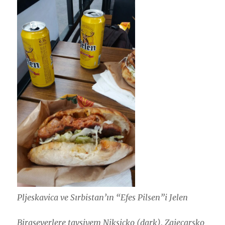
Pljeskavica ve Sırbistan’ın “Efes Pilsen”i Jelen
Biraseverlere tavsiyem Niksicko (dark), Zajecarsko