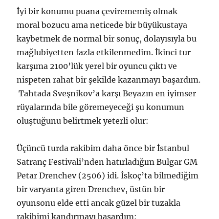
İyi bir konumu puana çevirememiş olmak
moral bozucu ama neticede bir büyükustaya
kaybetmek de normal bir sonuç, dolayısıyla bu
mağlubiyetten fazla etkilenmedim. İkinci tur
karşıma 2100’lük yerel bir oyuncu çıktı ve
nispeten rahat bir şekilde kazanmayı başardım.
Tahtada Sveşnikov’a karşı Beyazın en iyimser
rüyalarında bile göremeyeceği şu konumun
oluştuğunu belirtmek yeterli olur:
Üçüncü turda rakibim daha önce bir İstanbul
Satranç Festivali’nden hatırladığım Bulgar GM
Petar Drenchev (2506) idi. İskoç’ta bilmediğim
bir varyanta giren Drenchev, üstün bir
oyunsonu elde etti ancak güzel bir tuzakla
rakibimi kandırmayı başardım: