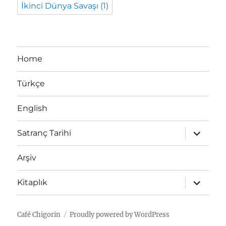
İkinci Dünya Savaşı
(1)
Home
Türkçe
English
expand
Satranç Tarihi
child
menu
Arşiv
expand
Kitaplık
child
menu
Café Chigorin
Proudly powered by WordPress