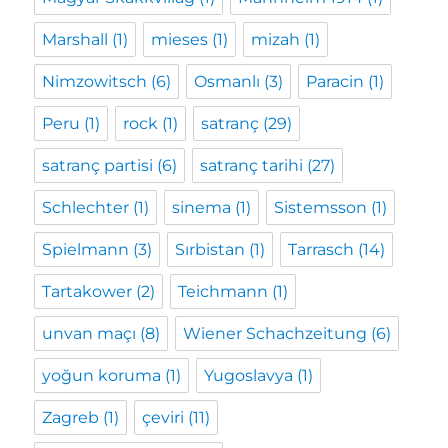
Marshall
(1)
mieses
(1)
mizah
(1)
Nimzowitsch
(6)
Osmanlı
(3)
Paracin
(1)
Peru
(1)
rock
(1)
satranç
(29)
satranç partisi
(6)
satranç tarihi
(27)
Schlechter
(1)
sinema
(1)
Sistemsson
(1)
Spielmann
(3)
Sırbistan
(1)
Tarrasch
(14)
Tartakower
(2)
Teichmann
(1)
unvan maçı
(8)
Wiener Schachzeitung
(6)
yoğun koruma
(1)
Yugoslavya
(1)
Zagreb
(1)
çeviri
(11)